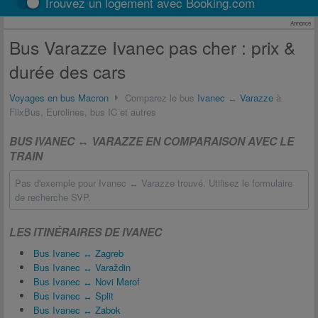
Trouvez un logement avec Booking.com
Annonce
Bus Varazze Ivanec pas cher : prix &
durée des cars
Voyages en bus Macron
Comparez le bus
Ivanec
↔
Varazze
à
FlixBus, Eurolines, bus IC et autres
BUS IVANEC ↔ VARAZZE EN COMPARAISON AVEC LE
TRAIN
Pas d'exemple pour Ivanec ↔ Varazze trouvé. Utilisez le formulaire
de recherche SVP.
LES ITINÉRAIRES DE IVANEC
Bus Ivanec ↔ Zagreb
Bus Ivanec ↔ Varaždin
Bus Ivanec ↔ Novi Marof
Bus Ivanec ↔ Split
Bus Ivanec ↔ Zabok