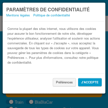
Ce que vous devez
Coronavirus (COVID-19):
PARAMÈTRES DE CONFIDENTIALITÉ
savoir, lorsque vous voyagez
Mentions légales
Politique de confidentialité
Comme la plupart des sites internet, nous utilisons des cookies
pour assurer le bon fonctionnement de notre site, développer
Bus Ivanec Varazze pas cher
l'expérience utilisateur, analyser l'utilisation et soutenir nos actions
commerciales. En cliquant sur « J'accepte », vous acceptez la
Trouvez votre billet de bus moins cher
sauvegarde de tous les types de cookies sur votre appareil. Vous
pouvez gérer les paramètres de cookies dans la catégorie «
Préférences ». Pour plus d'informations, consultez notre politique
de confidentialité.
Préférences
J'ACCEPTE
TROUVER UN TRAJET
Train
BlaBlaCar