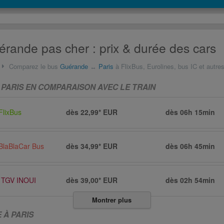
érande pas cher : prix & durée des cars
Comparez le bus
Guérande
↔
Paris
à FlixBus, Eurolines, bus IC et autre
PARIS EN COMPARAISON AVEC LE TRAIN
FlixBus
dès 22,99* EUR
dès
06h 15min
BlaBlaCar Bus
dès 34,99* EUR
dès
06h 45min
TGV INOUI
dès 39,00* EUR
dès
02h 54min
Montrer plus
 À PARIS