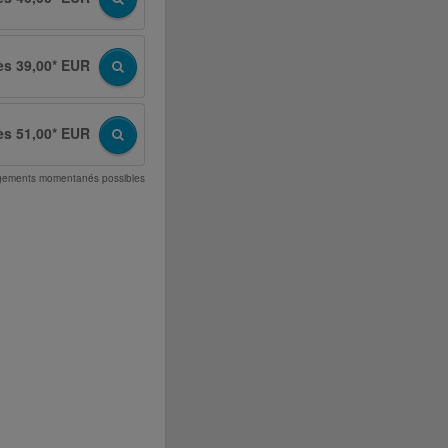
ès 39,00* EUR
ès 51,00* EUR
angements momentanés possibles