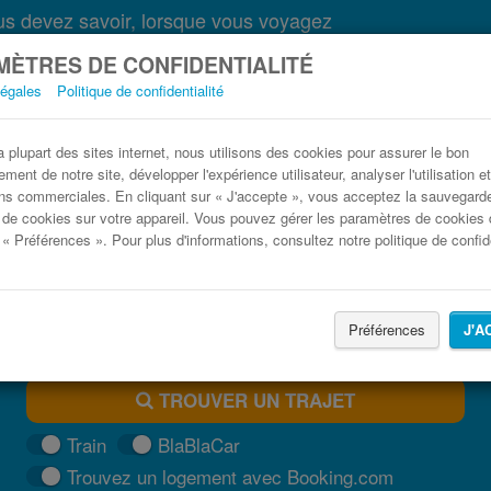
s devez savoir, lorsque vous voyagez
ÈTRES DE CONFIDENTIALITÉ
légales
Politique de confidentialité
Bus Guérande Paris pas cher
plupart des sites internet, nous utilisons des cookies pour assurer le bon
ment de notre site, développer l'expérience utilisateur, analyser l'utilisation e
Trouvez votre billet de bus moins cher
ns commerciales. En cliquant sur « J'accepte », vous acceptez la sauvegard
 de cookies sur votre appareil. Vous pouvez gérer les paramètres de cookies 
 « Préférences ». Pour plus d'informations, consultez notre politique de confide
Préférences
J'A
TROUVER UN TRAJET
Train
BlaBlaCar
Trouvez un logement avec Booking.com