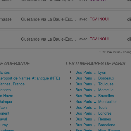
rnasse
Guérande via La Baule-Escoublac, Gare, Place Rhin et Danube
avec:
TGV INOUI
d
Guérande via La Baule-Escoublac
avec:
TGV INOUI
d
*Prix TVA inclus - ch
 DE GUÉRANDE
LES ITINÉRAIRES DE PARIS
antes
Bus Paris ↔ Lyon
roport de Nantes Atlantique (NTE)
Bus Paris ↔ Bordeaux
annes, France
Bus Paris ↔ Toulouse
Rennes
Bus Paris ↔ Marseille
e Havre
Bus Paris ↔ Bruxelles
Quimper
Bus Paris ↔ Montpellier
Caen
Bus Paris ↔ Tours
rient
Bus Paris ↔ Londres
aval
Bus Paris ↔ Rennes
uray
Bus Paris ↔ Barcelone
ordeaux
Bus Paris ↔ Nice, France