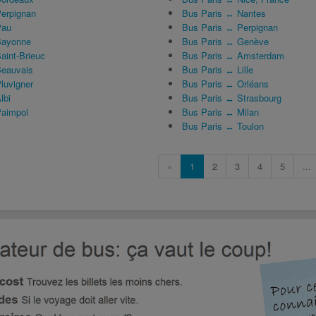
erpignan
Bus Paris ↔ Nantes
Pau
Bus Paris ↔ Perpignan
Bayonne
Bus Paris ↔ Genève
int-Brieuc
Bus Paris ↔ Amsterdam
eauvais
Bus Paris ↔ Lille
luvigner
Bus Paris ↔ Orléans
lbi
Bus Paris ↔ Strasbourg
aimpol
Bus Paris ↔ Milan
Bus Paris ↔ Toulon
«
1
2
3
4
5
...