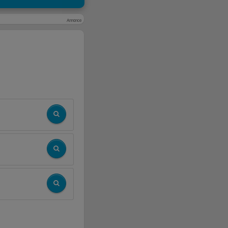
Annonce
s