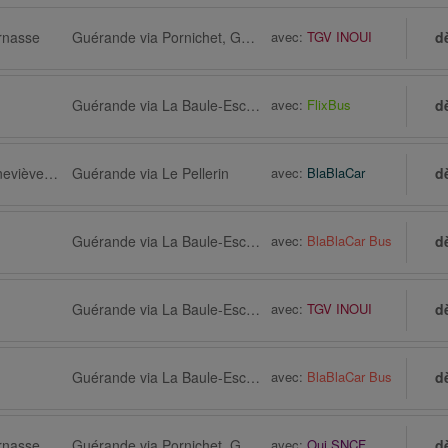
rnasse
Guérande via Pornichet, Gare
avec:
TGV INOUI
d
Guérande via La Baule-Escoublac
avec:
FlixBus
d
Paris via Sainte-Geneviève-des-Bois
Guérande via Le Pellerin
avec:
BlaBlaCar
d
Guérande via La Baule-Escoublac
avec:
BlaBlaCar Bus
d
Guérande via La Baule-Escoublac
avec:
TGV INOUI
d
Guérande via La Baule-Escoublac
avec:
BlaBlaCar Bus
d
rnasse
Guérande via Pornichet, Gare
avec:
Oui.SNCF
d