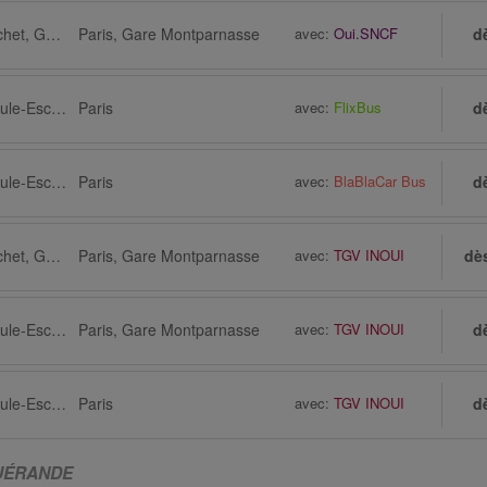
Guérande via Pornichet, Gare
Paris, Gare Montparnasse
avec:
Oui.SNCF
d
Guérande via La Baule-Escoublac
Paris
avec:
FlixBus
d
Guérande via La Baule-Escoublac
Paris
avec:
BlaBlaCar Bus
d
Guérande via Pornichet, Gare
Paris, Gare Montparnasse
avec:
TGV INOUI
dè
Guérande via La Baule-Escoublac, Gare, Place Rhin et Danube
Paris, Gare Montparnasse
avec:
TGV INOUI
d
Guérande via La Baule-Escoublac
Paris
avec:
TGV INOUI
d
GUÉRANDE