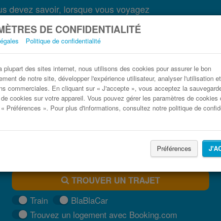
s devez savoir, lorsque vous voyagez
ÈTRES DE CONFIDENTIALITÉ
légales
Politique de confidentialité
Bus Grimaud Marseille pas cher
plupart des sites internet, nous utilisons des cookies pour assurer le bon
ment de notre site, développer l'expérience utilisateur, analyser l'utilisation e
Trouvez votre billet de bus moins cher
ns commerciales. En cliquant sur « J'accepte », vous acceptez la sauvegard
 de cookies sur votre appareil. Vous pouvez gérer les paramètres de cookies 
 « Préférences ». Pour plus d'informations, consultez notre politique de confide
Préférences
J'A
TROUVER UN TRAJET
Train
BlaBlaCar
Trouvez un logement avec Booking.com