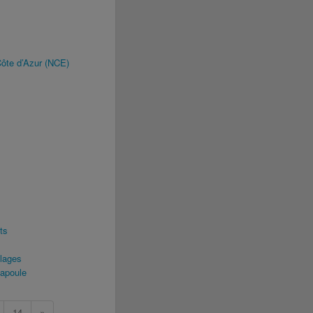
Côte d’Azur (NCE)
ts
Plages
apoule
14
»