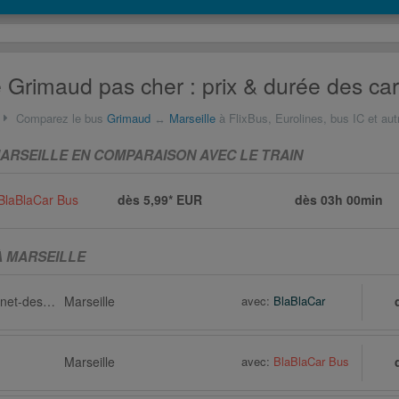
e Grimaud pas cher : prix & durée des ca
Comparez le bus
Grimaud
↔
Marseille
à FlixBus, Eurolines, bus IC et aut
ARSEILLE EN COMPARAISON AVEC LE TRAIN
BlaBlaCar Bus
dès 5,99* EUR
dès
03h 00min
À MARSEILLE
Grimaud via Le Cannet-des-Maures
Marseille
avec:
BlaBlaCar
Marseille
avec:
BlaBlaCar Bus