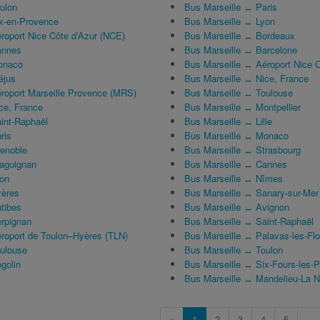
ulon
Bus Marseille ↔ Paris
x-en-Provence
Bus Marseille ↔ Lyon
oport Nice Côte d’Azur (NCE)
Bus Marseille ↔ Bordeaux
annes
Bus Marseille ↔ Barcelone
onaco
Bus Marseille ↔ Aéroport Nice 
éjus
Bus Marseille ↔ Nice, France
oport Marseille Provence (MRS)
Bus Marseille ↔ Toulouse
ce, France
Bus Marseille ↔ Montpellier
int-Raphaël
Bus Marseille ↔ Lille
ris
Bus Marseille ↔ Monaco
enoble
Bus Marseille ↔ Strasbourg
aguignan
Bus Marseille ↔ Cannes
on
Bus Marseille ↔ Nîmes
ères
Bus Marseille ↔ Sanary-sur-Mer
tibes
Bus Marseille ↔ Avignon
rpignan
Bus Marseille ↔ Saint-Raphaël
oport de Toulon–Hyères (TLN)
Bus Marseille ↔ Palavas-les-Flo
ulouse
Bus Marseille ↔ Toulon
golin
Bus Marseille ↔ Six-Fours-les-
Bus Marseille ↔ Mandelieu-La N
«
1
2
3
4
5
...