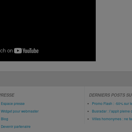
PRESSE
DERNIERS POSTS SU
Espace presse
Promo Flash : -50% sur 
Widget pour webmaster
Busradar : l’appli pleine 
Blog
Villes homonymes : ne fait
Devenir partenaire