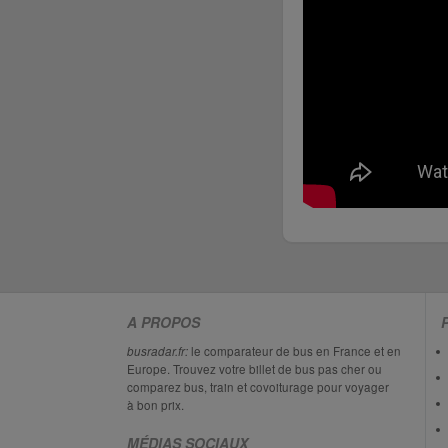
A PROPOS
busradar.fr:
le comparateur de bus en France et en
Europe. Trouvez votre billet de bus pas cher ou
comparez bus, train et covoiturage pour voyager
à bon prix.
MÉDIAS SOCIAUX