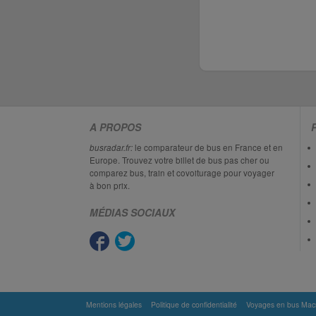
A PROPOS
busradar.fr:
le comparateur de bus en France et en
Europe. Trouvez votre billet de bus pas cher ou
comparez bus, train et covoiturage pour voyager
à bon prix.
MÉDIAS SOCIAUX
Mentions légales
Politique de confidentialité
Voyages en bus Mac