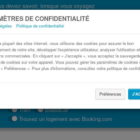
s devez savoir, lorsque vous voyagez
ÈTRES DE CONFIDENTIALITÉ
légales
Politique de confidentialité
plupart des sites internet, nous utilisons des cookies pour assurer le bon
ment de notre site, développer l'expérience utilisateur, analyser l'utilisation e
ns commerciales. En cliquant sur « J'accepte », vous acceptez la sauvegard
 de cookies sur votre appareil. Vous pouvez gérer les paramètres de cookies 
 « Préférences ». Pour plus d'informations, consultez notre politique de confide
Préférences
J'A
TROUVER UN TRAJET
Train
BlaBlaCar
Trouvez un logement avec Booking.com