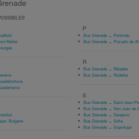
 Grenade
POSSIBLES
P
edford
Bus Grenade ↔ Portimão
ni Mellal
Bus Grenade ↔ Pozuelo de Al
ourgas
R
Bus Grenade ↔ Ribadeo
Genève
Bus Grenade ↔ Rodellar
uadahortuna
uadarrama
S
Bus Grenade ↔ Saint-Jean-Pie
Bus Grenade ↔ San Juan de A
tanbul
Bus Grenade ↔ Sarajevo
per, Bulgarie
Bus Grenade ↔ Sofia
Bus Grenade ↔ Soportujar