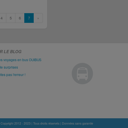
4
5
6
7
»
R LE BLOG
les voyages en bus OUIBUS
de surprises
es pas l'erreur !
 Copyright 2012 - 2023 | Tous droits réservés | Données sans garantie