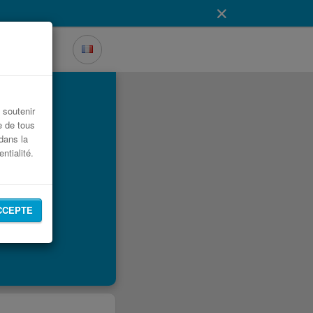
t soutenir
e de tous
dans la
ntialité.
CCEPTE