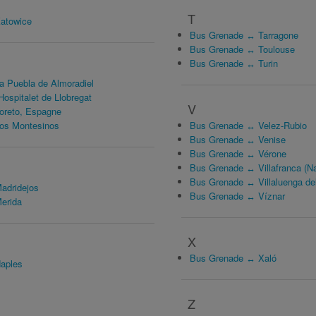
T
atowice
Bus Grenade ↔ Tarragone
Bus Grenade ↔ Toulouse
Bus Grenade ↔ Turin
 Puebla de Almoradiel
ospitalet de Llobregat
V
oreto, Espagne
os Montesinos
Bus Grenade ↔ Velez-Rubio
Bus Grenade ↔ Venise
Bus Grenade ↔ Vérone
Bus Grenade ↔ Villafranca (Na
Bus Grenade ↔ Villaluenga de
adridejos
Bus Grenade ↔ Víznar
erida
X
Bus Grenade ↔ Xaló
aples
Z