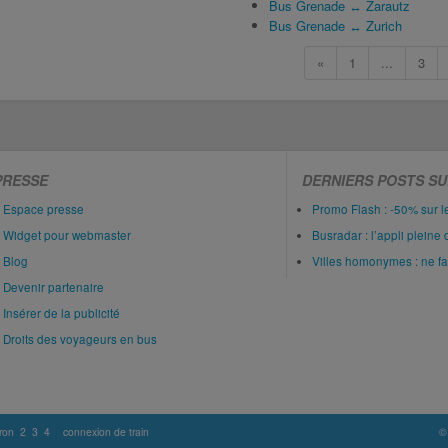
Bus Grenade ↔ Zarautz
Bus Grenade ↔ Zurich
«
1
...
3
PRESSE
DERNIERS POSTS SU
Espace presse
Promo Flash : -50% sur 
Widget pour webmaster
Busradar : l’appli pleine 
Blog
Villes homonymes : ne fait
Devenir partenaire
Insérer de la publicité
Droits des voyageurs en bus
ron
2
3
4
connexion de train
©