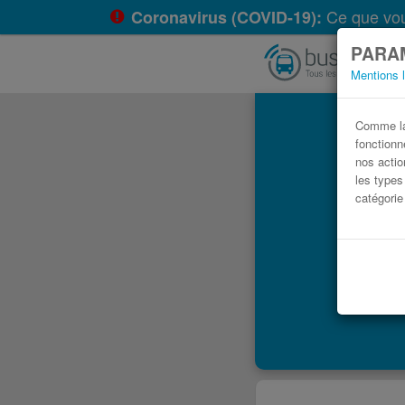
Ce que vou
Coronavirus (COVID-19):
PARAM
Mentions 
Comme la 
fonctionne
nos actio
les types
catégorie