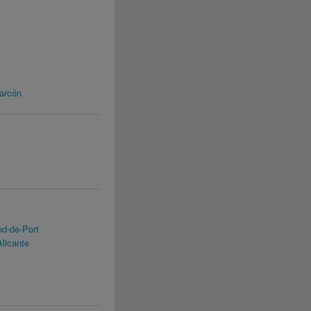
arcón
d-de-Port
licante