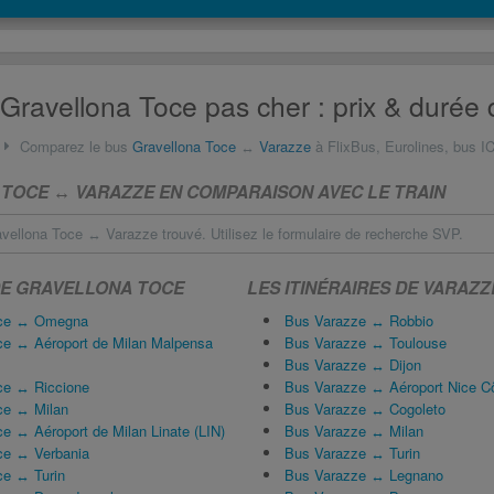
Gravellona Toce pas cher : prix & durée 
Comparez le bus
Gravellona Toce
↔
Varazze
à FlixBus, Eurolines, bus IC
TOCE ↔ VARAZZE EN COMPARAISON AVEC LE TRAIN
vellona Toce ↔ Varazze trouvé. Utilisez le formulaire de recherche SVP.
 DE GRAVELLONA TOCE
LES ITINÉRAIRES DE VARAZZ
oce ↔ Omegna
Bus Varazze ↔ Robbio
ce ↔ Aéroport de Milan Malpensa
Bus Varazze ↔ Toulouse
Bus Varazze ↔ Dijon
ce ↔ Riccione
Bus Varazze ↔ Aéroport Nice Cô
ce ↔ Milan
Bus Varazze ↔ Cogoleto
e ↔ Aéroport de Milan Linate (LIN)
Bus Varazze ↔ Milan
ce ↔ Verbania
Bus Varazze ↔ Turin
ce ↔ Turin
Bus Varazze ↔ Legnano