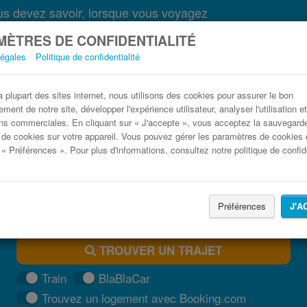
s devez savoir, lorsque vous voyagez
ÈTRES DE CONFIDENTIALITÉ
légales
Politique de confidentialité
Bus Gravellona Toce Varazze pas cher
plupart des sites internet, nous utilisons des cookies pour assurer le bon
ment de notre site, développer l'expérience utilisateur, analyser l'utilisation e
Trouvez votre billet de bus moins cher
ns commerciales. En cliquant sur « J'accepte », vous acceptez la sauvegard
 de cookies sur votre appareil. Vous pouvez gérer les paramètres de cookies 
 « Préférences ». Pour plus d'informations, consultez notre politique de confide
Préférences
J'A
TROUVER UN TRAJET
Train
BlaBlaCar
Trouvez un logement avec Booking.com