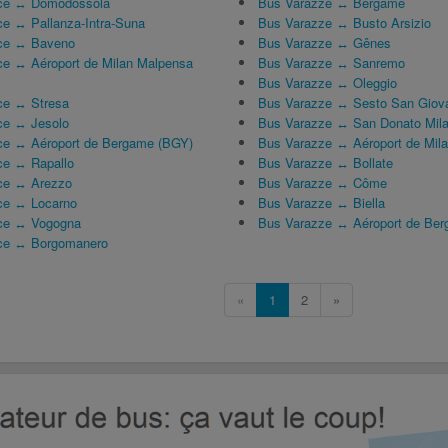
oce ↔ Domodossola
Bus Varazze ↔ Bergame
ce ↔ Pallanza-Intra-Suna
Bus Varazze ↔ Busto Arsizio
oce ↔ Baveno
Bus Varazze ↔ Gênes
ce ↔ Aéroport de Milan Malpensa
Bus Varazze ↔ Sanremo
Bus Varazze ↔ Oleggio
ce ↔ Stresa
Bus Varazze ↔ Sesto San Giov
ce ↔ Jesolo
Bus Varazze ↔ San Donato Mil
ce ↔ Aéroport de Bergame (BGY)
Bus Varazze ↔ Aéroport de Mil
ce ↔ Rapallo
Bus Varazze ↔ Bollate
oce ↔ Arezzo
Bus Varazze ↔ Côme
ce ↔ Locarno
Bus Varazze ↔ Biella
oce ↔ Vogogna
Bus Varazze ↔ Aéroport de Be
oce ↔ Borgomanero
«
1
2
»