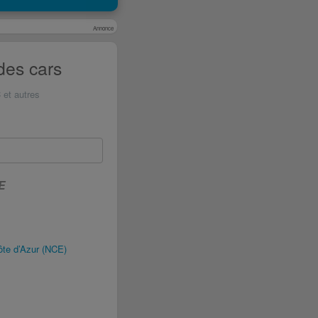
Annonce
des cars
 et autres
E
te d’Azur (NCE)