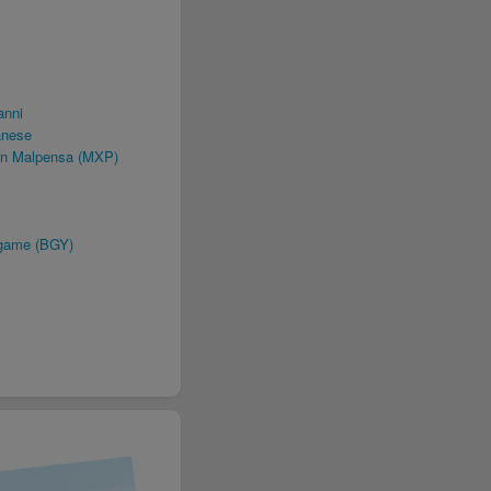
anni
anese
an Malpensa (MXP)
rgame (BGY)