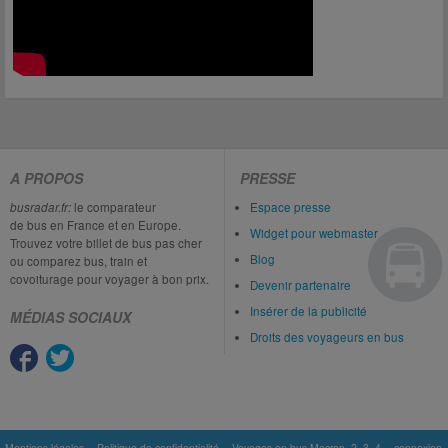
A PROPOS
PRESSE
busradar.fr:
le comparateur
Espace presse
de bus en France et en Europe.
Widget pour webmaster
Trouvez votre billet de bus pas cher
Blog
ou comparez bus, train et
covoiturage pour voyager à bon prix.
Devenir partenaire
Insérer de la publicité
MÉDIAS SOCIAUX
Droits des voyageurs en bus
Mentions légales
Politique de confidentialité
Voyages en bus Macron
2
3
4
connexion