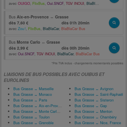
avec
OUIGO
,
FlixBus
,
Oui.SNCF
,
TGV INOUI
,
BlaBlaCar
,
BlaBlaCar B
Bus
Aix-en-Provence
↔
Grasse
dès 7,60 €
dès
01h 20min
avec
Zou !
,
FlixBus
,
BlaBlaCar
,
BlaBlaCar Bus
Bus
Monte Carlo
↔
Grasse
dès 2,99 €
dès
00h 20min
avec
Oui.SNCF
,
TGV INOUI
,
BlaBlaCar
,
BlaBlaCar Bus
*Prix TVA inclus - changements momentanés possibles
LIAISONS DE BUS POSSIBLES AVEC OUIBUS ET
EUROLINES
Bus Grasse ↔ Marseille
Bus Grasse ↔ Avignon
Bus Grasse ↔ Monaco
Bus Grasse ↔ Saint-Raphaël
Bus Grasse ↔ Paris
Bus Grasse ↔ Sisteron
Bus Grasse ↔ Aix-en-Provence
Bus Grasse ↔ Gap
Bus Grasse ↔ Monte Carlo, Monaco
Bus Grasse ↔ Menton
Bus Grasse ↔ Toulon
Bus Grasse ↔ Chambéry
Bus Grasse ↔ Grenoble
Bus Grasse ↔ Nice, France