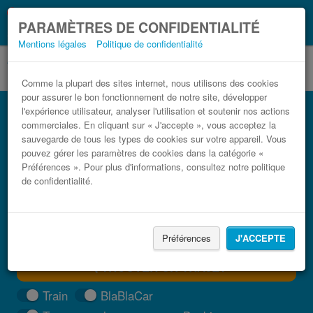
Ce que vous devez
Coronavirus (COVID-19):
PARAMÈTRES DE CONFIDENTIALITÉ
savoir, lorsque vous voyagez
Mentions légales
Politique de confidentialité
Comme la plupart des sites internet, nous utilisons des cookies
pour assurer le bon fonctionnement de notre site, développer
Bus Grasse pas cher
l'expérience utilisateur, analyser l'utilisation et soutenir nos actions
commerciales. En cliquant sur « J'accepte », vous acceptez la
Trouvez votre billet de bus moins cher
sauvegarde de tous les types de cookies sur votre appareil. Vous
pouvez gérer les paramètres de cookies dans la catégorie «
Préférences ». Pour plus d'informations, consultez notre politique
de confidentialité.
Préférences
J'ACCEPTE
TROUVER UN TRAJET
Train
BlaBlaCar