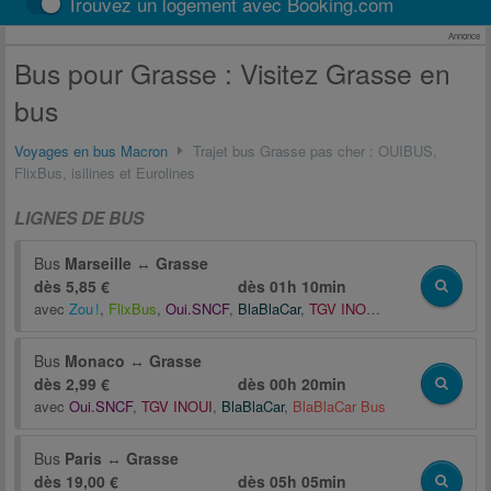
Trouvez un logement avec Booking.com
Annonce
Bus pour Grasse : Visitez Grasse en
bus
Voyages en bus Macron
Trajet bus Grasse pas cher : OUIBUS,
FlixBus, isilines et Eurolines
LIGNES DE BUS
Bus
Marseille
↔
Grasse
dès 5,85 €
dès
01h 10min
avec
Zou !
,
FlixBus
,
Oui.SNCF
,
BlaBlaCar
,
TGV INOUI
,
BlaBlaCar Bus
Bus
Monaco
↔
Grasse
dès 2,99 €
dès
00h 20min
avec
Oui.SNCF
,
TGV INOUI
,
BlaBlaCar
,
BlaBlaCar Bus
Bus
Paris
↔
Grasse
dès 19,00 €
dès
05h 05min