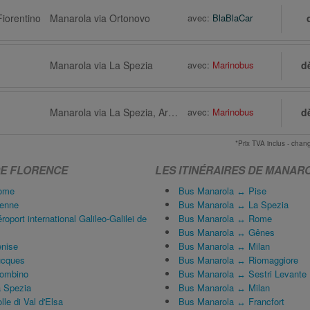
Fiorentino
Manarola via Ortonovo
avec:
BlaBlaCar
Manarola via La Spezia
avec:
Marinobus
d
Manarola via La Spezia, Arrêt de bus, Viale Italia
avec:
Marinobus
d
*Prix TVA inclus - ch
DE FLORENCE
LES ITINÉRAIRES DE MANAR
Rome
Bus Manarola ↔ Pise
ienne
Bus Manarola ↔ La Spezia
port international Galileo-Galilei de
Bus Manarola ↔ Rome
Bus Manarola ↔ Gênes
nise
Bus Manarola ↔ Milan
ucques
Bus Manarola ↔ Riomaggiore
iombino
Bus Manarola ↔ Sestri Levante
 Spezia
Bus Manarola ↔ Milan
le di Val d'Elsa
Bus Manarola ↔ Francfort