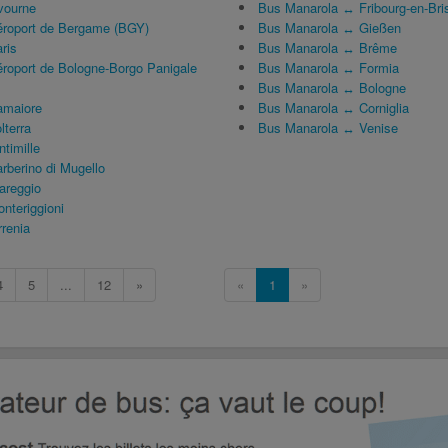
vourne
Bus Manarola ↔ Fribourg-en-Bri
roport de Bergame (BGY)
Bus Manarola ↔ Gießen
ris
Bus Manarola ↔ Brême
roport de Bologne-Borgo Panigale
Bus Manarola ↔ Formia
Bus Manarola ↔ Bologne
amaiore
Bus Manarola ↔ Corniglia
lterra
Bus Manarola ↔ Venise
timille
rberino di Mugello
areggio
nteriggioni
renia
4
5
...
12
»
«
1
»