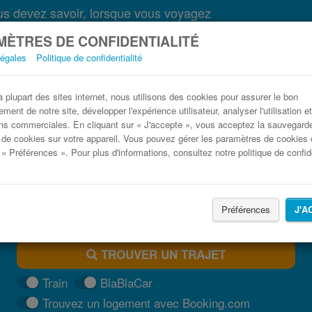
s devez savoir, lorsque vous voyagez
ÈTRES DE CONFIDENTIALITÉ
légales
Politique de confidentialité
Bus Florence Manarola pas cher
plupart des sites internet, nous utilisons des cookies pour assurer le bon
ment de notre site, développer l'expérience utilisateur, analyser l'utilisation e
Trouvez votre billet de bus moins cher
ns commerciales. En cliquant sur « J'accepte », vous acceptez la sauvegard
 de cookies sur votre appareil. Vous pouvez gérer les paramètres de cookies 
 « Préférences ». Pour plus d'informations, consultez notre politique de confide
Préférences
J'A
TROUVER UN TRAJET
Train
BlaBlaCar
Trouvez un logement avec Booking.com