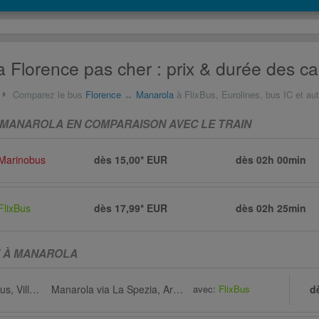
 Florence pas cher : prix & durée des ca
Comparez le bus
Florence
↔
Manarola
à FlixBus, Eurolines, bus IC et au
MANAROLA EN COMPARAISON AVEC LE TRAIN
Marinobus
dès 15,00* EUR
dès
02h 00min
FlixBus
dès 17,99* EUR
dès
02h 25min
E À MANAROLA
Florence, Arrêt de bus, Villa Costanza Tram T1
Manarola via La Spezia, Arrêt de bus, Via Giosuè Carducci
avec:
FlixBus
d