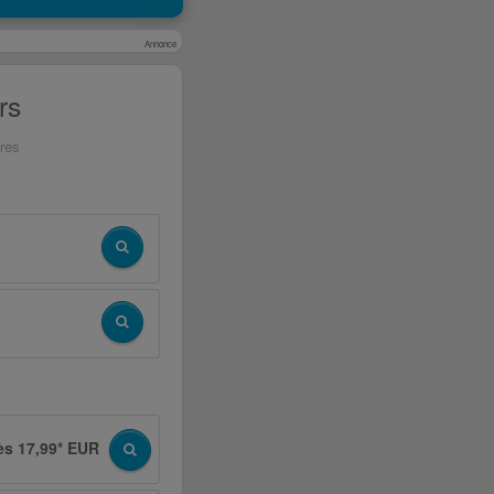
Annonce
rs
tres
ès 17,99* EUR