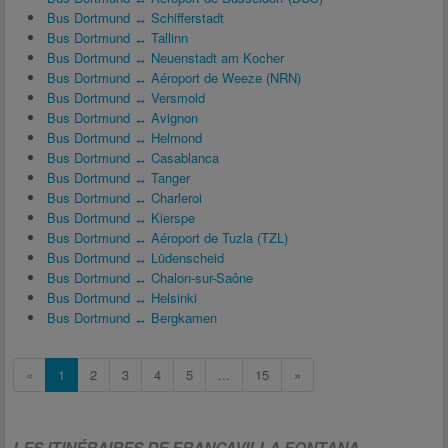
Bus Dortmund ↔ Schifferstadt
Bus Dortmund ↔ Tallinn
Bus Dortmund ↔ Neuenstadt am Kocher
Bus Dortmund ↔ Aéroport de Weeze (NRN)
Bus Dortmund ↔ Versmold
Bus Dortmund ↔ Avignon
Bus Dortmund ↔ Helmond
Bus Dortmund ↔ Casablanca
Bus Dortmund ↔ Tanger
Bus Dortmund ↔ Charleroi
Bus Dortmund ↔ Kierspe
Bus Dortmund ↔ Aéroport de Tuzla (TZL)
Bus Dortmund ↔ Lüdenscheid
Bus Dortmund ↔ Chalon-sur-Saône
Bus Dortmund ↔ Helsinki
Bus Dortmund ↔ Bergkamen
«
1
2
3
4
5
...
15
»
LES ITINÉRAIRES DE FRANCAVILLA FONTANA