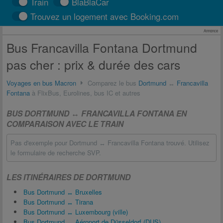
Train
BlaBlaCar
Trouvez un logement avec Booking.com
Annonce
Bus Francavilla Fontana Dortmund
pas cher : prix & durée des cars
Voyages en bus Macron
Comparez le bus
Dortmund
↔
Francavilla
Fontana
à FlixBus, Eurolines, bus IC et autres
BUS DORTMUND ↔ FRANCAVILLA FONTANA EN
COMPARAISON AVEC LE TRAIN
Pas d'exemple pour Dortmund ↔ Francavilla Fontana trouvé. Utilisez
le formulaire de recherche SVP.
LES ITINÉRAIRES DE DORTMUND
Bus Dortmund ↔ Bruxelles
Bus Dortmund ↔ Tirana
Bus Dortmund ↔ Luxembourg (ville)
Bus Dortmund ↔ Aéroport de Düsseldorf (DUS)