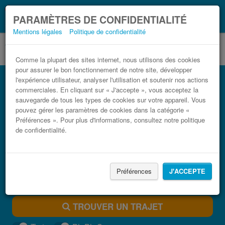
Ce que vous devez
Coronavirus (COVID-19):
PARAMÈTRES DE CONFIDENTIALITÉ
savoir, lorsque vous voyagez
Mentions légales
Politique de confidentialité
Comme la plupart des sites internet, nous utilisons des cookies
pour assurer le bon fonctionnement de notre site, développer
Bus Dortmund Francavilla Fontana pas
l'expérience utilisateur, analyser l'utilisation et soutenir nos actions
cher
commerciales. En cliquant sur « J'accepte », vous acceptez la
sauvegarde de tous les types de cookies sur votre appareil. Vous
Trouvez votre billet de bus moins cher
pouvez gérer les paramètres de cookies dans la catégorie «
Préférences ». Pour plus d'informations, consultez notre politique
de confidentialité.
Préférences
J'ACCEPTE
TROUVER UN TRAJET