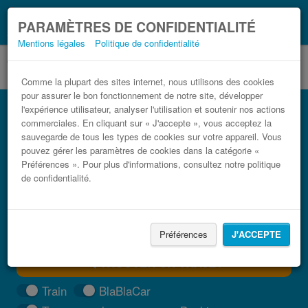
Ce que vous devez
Coronavirus (COVID-19):
PARAMÈTRES DE CONFIDENTIALITÉ
savoir, lorsque vous voyagez
Mentions légales
Politique de confidentialité
Comme la plupart des sites internet, nous utilisons des cookies
pour assurer le bon fonctionnement de notre site, développer
Bus Crescentino Varazze pas cher
l'expérience utilisateur, analyser l'utilisation et soutenir nos actions
commerciales. En cliquant sur « J'accepte », vous acceptez la
Trouvez votre billet de bus moins cher
sauvegarde de tous les types de cookies sur votre appareil. Vous
pouvez gérer les paramètres de cookies dans la catégorie «
Préférences ». Pour plus d'informations, consultez notre politique
de confidentialité.
Préférences
J'ACCEPTE
TROUVER UN TRAJET
Train
BlaBlaCar