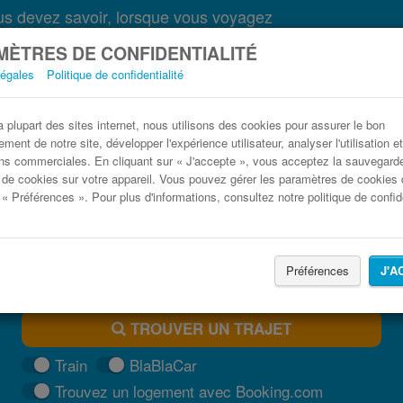
s devez savoir, lorsque vous voyagez
ÈTRES DE CONFIDENTIALITÉ
légales
Politique de confidentialité
Bus Creil pas cher
plupart des sites internet, nous utilisons des cookies pour assurer le bon
ment de notre site, développer l'expérience utilisateur, analyser l'utilisation e
Trouvez votre billet de bus moins cher
ns commerciales. En cliquant sur « J'accepte », vous acceptez la sauvegard
 de cookies sur votre appareil. Vous pouvez gérer les paramètres de cookies 
 « Préférences ». Pour plus d'informations, consultez notre politique de confide
Préférences
J'A
TROUVER UN TRAJET
Train
BlaBlaCar
Trouvez un logement avec Booking.com