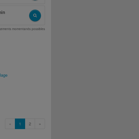
min
angements momentanés possibles
lage
«
1
2
»