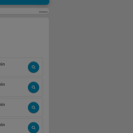
Annonce
min
min
min
min