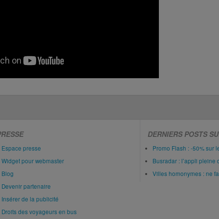
PRESSE
DERNIERS POSTS SU
Espace presse
Promo Flash : -50% sur 
Widget pour webmaster
Busradar : l’appli pleine 
Blog
Villes homonymes : ne fait
Devenir partenaire
Insérer de la publicité
Droits des voyageurs en bus