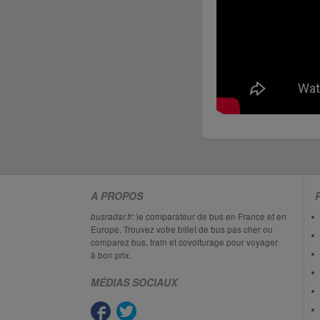
A PROPOS
busradar.fr:
le comparateur de bus en France et en
Europe. Trouvez votre billet de bus pas cher ou
comparez bus, train et covoiturage pour voyager
à bon prix.
MÉDIAS SOCIAUX