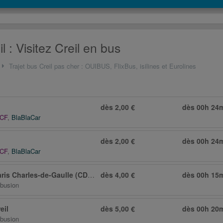
l : Visitez Creil en bus
Trajet bus Creil pas cher : OUIBUS, FlixBus, isilines et Eurolines
dès 2,00 €
dès
00h 24
NCF
,
BlaBlaCar
dès 2,00 €
dès
00h 24
NCF
,
BlaBlaCar
ris Charles-de-Gaulle (CDG)
↔
dès 4,00 €
Creil
dès
00h 15
ibusion
eil
dès 5,00 €
dès
00h 20
ibusion