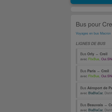
Bus pour Crei
Voyages en bus Macron
LIGNES DE BUS
Bus
Orly
↔
Creil
avec
FlixBus
,
Oui.S
Bus
Paris
↔
Creil
avec
FlixBus
,
Oui.S
Bus
Aéroport de Pa
avec
BlaBlaCar
,
Distr
Bus
Beauvais
↔
Cr
avec
BlaBlaCar
,
Distr