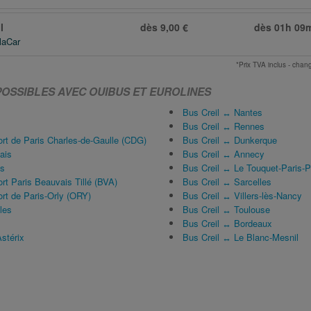
l
dès 9,00 €
dès
01h 09
laCar
*Prix TVA inclus - ch
POSSIBLES AVEC OUIBUS ET EUROLINES
Bus Creil ↔ Nantes
Bus Creil ↔ Rennes
rt de Paris Charles-de-Gaulle (CDG)
Bus Creil ↔ Dunkerque
ais
Bus Creil ↔ Annecy
ns
Bus Creil ↔ Le Touquet-Paris-P
rt Paris Beauvais Tillé (BVA)
Bus Creil ↔ Sarcelles
rt de Paris-Orly (ORY)
Bus Creil ↔ Villers-lès-Nancy
les
Bus Creil ↔ Toulouse
Bus Creil ↔ Bordeaux
stérix
Bus Creil ↔ Le Blanc-Mesnil