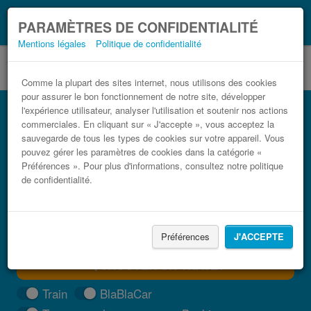
Ce que vous devez
Coronavirus (COVID-19):
PARAMÈTRES DE CONFIDENTIALITÉ
savoir, lorsque vous voyagez
Mentions légales
Politique de confidentialité
Comme la plupart des sites internet, nous utilisons des cookies
pour assurer le bon fonctionnement de notre site, développer
Bus Colomiers Pas de la Case pas cher
l'expérience utilisateur, analyser l'utilisation et soutenir nos actions
commerciales. En cliquant sur « J'accepte », vous acceptez la
Trouvez votre billet de bus moins cher
sauvegarde de tous les types de cookies sur votre appareil. Vous
pouvez gérer les paramètres de cookies dans la catégorie «
Préférences ». Pour plus d'informations, consultez notre politique
de confidentialité.
Préférences
J'ACCEPTE
TROUVER UN TRAJET
Train
BlaBlaCar