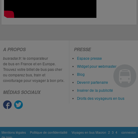
A PROPOS
PRESSE
busradar.fr:
le comparateur
Espace presse
de bus en France et en Europe.
Widget pour webmaster
Trouvez votre billet de bus pas cher
Blog
ou comparez bus, train et
covoiturage pour voyager à bon prix.
Devenir partenaire
Insérer de la publicité
MÉDIAS SOCIAUX
Droits des voyageurs en bus
Mentions légales
Politique de confidentialité
Voyages en bus Macron
2
3
4
connexion
de train