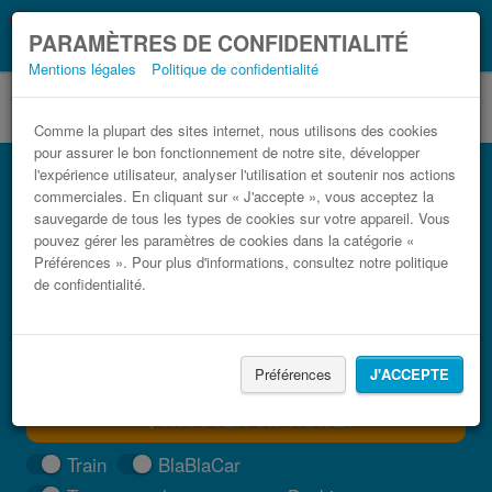
Ce que vous devez
Coronavirus (COVID-19):
PARAMÈTRES DE CONFIDENTIALITÉ
savoir, lorsque vous voyagez
Mentions légales
Politique de confidentialité
Comme la plupart des sites internet, nous utilisons des cookies
pour assurer le bon fonctionnement de notre site, développer
Bus Cambados Madrid pas cher
l'expérience utilisateur, analyser l'utilisation et soutenir nos actions
commerciales. En cliquant sur « J'accepte », vous acceptez la
Trouvez votre billet de bus moins cher
sauvegarde de tous les types de cookies sur votre appareil. Vous
pouvez gérer les paramètres de cookies dans la catégorie «
Préférences ». Pour plus d'informations, consultez notre politique
de confidentialité.
Préférences
J'ACCEPTE
TROUVER UN TRAJET
Train
BlaBlaCar