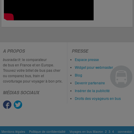
A PROPOS
PRESSE
busradar.fr:
le comparateur
Espace presse
de bus en France et en Europe.
Widget pour webmaster
Trouvez votre billet de bus pas cher
Blog
ou comparez bus, train et
covoiturage pour voyager à bon prix.
Devenir partenaire
Insérer de la publicité
MÉDIAS SOCIAUX
Droits des voyageurs en bus
Mentions légales
Politique de confidentialité
Voyages en bus Macron
2
3
4
connexion