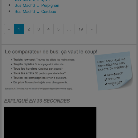
Bus Madrid ↔ Perpignan
Bus Madrid ↔ Cordoue
«
1
2
3
4
5
...
19
»
EXPLIQUÉ EN 30 SECONDES