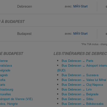
Debrecen
avec:
MÁV-Start
 À BUDAPEST
Budapest
avec:
MÁV-Start
*Prix TVA inclus - ch
DE BUDAPEST
LES ITINÉRAIRES DE DEBRE
ienne
Bus Debrecen ↔ Paris
atislava
Bus Debrecen ↔ Aéroport intern
elgrade
(BUD)
agreb
Bus Debrecen ↔ Suceava
ofia
Bus Debrecen ↔ Valea lui Mihai
aris
Bus Debrecen ↔ Cluj-Napoca
trasbourg
Bus Debrecen ↔ Lviv
ruxelles
Bus Debrecen ↔ Belgrade
roport de Vienne (VIE)
Bus Debrecen ↔ Sibiu
écs, Hongrie
Bus Debrecen ↔ Békéscsaba