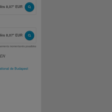
dès 8,07* EUR
dès 8,07* EUR
angements momentanés possibles
CEN
ational de Budapest