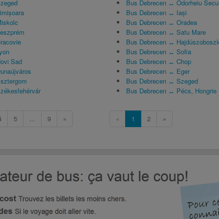
Szeged
Bus Debrecen ↔ Odorheiu Secu
imișoara
Bus Debrecen ↔ Iași
iskolc
Bus Debrecen ↔ Oradea
Veszprém
Bus Debrecen ↔ Satu Mare
racovie
Bus Debrecen ↔ Hajdúszoboszl
yon
Bus Debrecen ↔ Sofia
ovi Sad
Bus Debrecen ↔ Chop
unaújváros
Bus Debrecen ↔ Eger
sztergom
Bus Debrecen ↔ Szeged
zékesfehérvár
Bus Debrecen ↔ Pécs, Hongrie
4
5
...
9
»
«
1
2
»