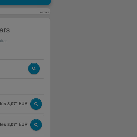
Annonce
ars
utres
dès 8,07* EUR
dès 8,07* EUR