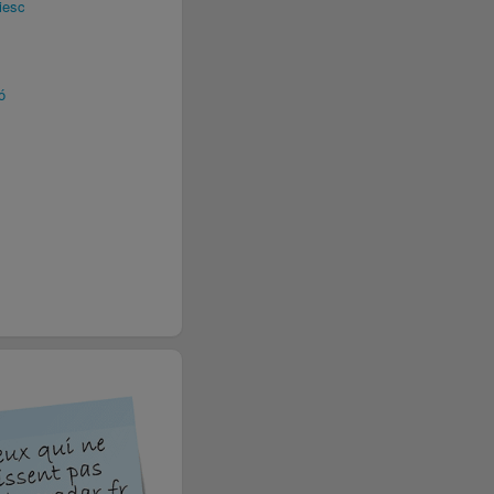
iesc
ó