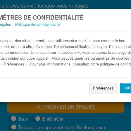
s devez savoir, lorsque vous voyagez
ÈTRES DE CONFIDENTIALITÉ
légales
Politique de confidentialité
Bus Budapest Debrecen pas cher
plupart des sites internet, nous utilisons des cookies pour assurer le bon
ment de notre site, développer l'expérience utilisateur, analyser l'utilisation e
Trouvez votre billet de bus moins cher
ns commerciales. En cliquant sur « J'accepte », vous acceptez la sauvegard
 de cookies sur votre appareil. Vous pouvez gérer les paramètres de cookies 
 « Préférences ». Pour plus d'informations, consultez notre politique de confide
Préférences
J'A
TROUVER UN TRAJET
Train
BlaBlaCar
Trouvez un logement avec Booking.com