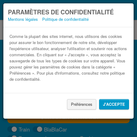
Ce que vous devez
Coronavirus (COVID-19):
PARAMÈTRES DE CONFIDENTIALITÉ
savoir, lorsque vous voyagez
Mentions légales
Politique de confidentialité
Comme la plupart des sites internet, nous utilisons des cookies
pour assurer le bon fonctionnement de notre site, développer
Bus Bosanska Kostajnica pas cher
l'expérience utilisateur, analyser l'utilisation et soutenir nos actions
commerciales. En cliquant sur « J'accepte », vous acceptez la
Trouvez votre billet de bus moins cher
sauvegarde de tous les types de cookies sur votre appareil. Vous
pouvez gérer les paramètres de cookies dans la catégorie «
Préférences ». Pour plus d'informations, consultez notre politique
de confidentialité.
Préférences
J'ACCEPTE
TROUVER UN TRAJET
Train
BlaBlaCar