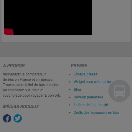
A PROPOS
PRESSE
busradar.fr:
le comparateur
Espace presse
de bus en France et en Europe.
Widget pour webmaster
Trouvez votre billet de bus pas cher
Blog
ou comparez bus, train et
covoiturage pour voyager à bon prix.
Devenir partenaire
Insérer de la publicité
MÉDIAS SOCIAUX
Droits des voyageurs en bus