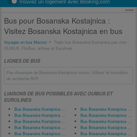
Trouvez un logement avec Booking.com
Annonce
Bus pour Bosanska Kostajnica :
Visitez Bosanska Kostajnica en bus
Voyages en bus Macron
Trajet bus Bosanska Kostajnica pas cher :
OUIBUS, FlixBus, isilines et Eurolines
LIGNES DE BUS
Pas d'exemple de Bosanska Kostajnica trouvé. Utilisez le formulaire
de recherche SVP.
LIAISONS DE BUS POSSIBLES AVEC OUIBUS ET
EUROLINES
Bus Bosanska Kostajnica ↔ Brčko
Bus Bosanska Kostajnica ↔ Osijek
Bus Bosanska Kostajnica ↔ Belgrade
Bus Bosanska Kostajnica ↔ Novi Sad
Bus Bosanska Kostajnica ↔ Banja Luka
Bus Bosanska Kostajnica ↔ Stuttgart
Bus Bosanska Kostajnica ↔ Novi Grad
Bus Bosanska Kostajnica ↔ Bihać
Bus Bosanska Kostajnica ↔ Prijedor
Bus Bosanska Kostajnica ↔ Munich