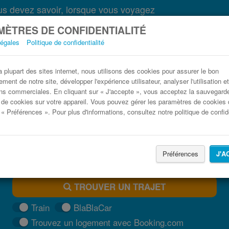
s devez savoir, lorsque vous voyagez
ÈTRES DE CONFIDENTIALITÉ
légales
Politique de confidentialité
Bus Borgosesia Varazze pas cher
plupart des sites internet, nous utilisons des cookies pour assurer le bon
ment de notre site, développer l'expérience utilisateur, analyser l'utilisation e
Trouvez votre billet de bus moins cher
ns commerciales. En cliquant sur « J'accepte », vous acceptez la sauvegard
 de cookies sur votre appareil. Vous pouvez gérer les paramètres de cookies 
 « Préférences ». Pour plus d'informations, consultez notre politique de confide
Préférences
J'A
TROUVER UN TRAJET
Train
BlaBlaCar
Trouvez un logement avec Booking.com