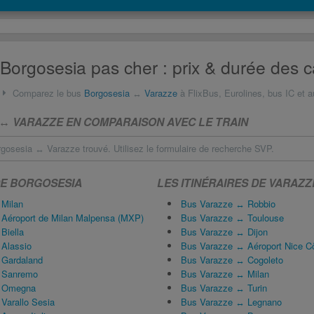
Borgosesia pas cher : prix & durée des c
Comparez le bus
Borgosesia
↔
Varazze
à FlixBus, Eurolines, bus IC et a
↔ VARAZZE EN COMPARAISON AVEC LE TRAIN
gosesia ↔ Varazze trouvé. Utilisez le formulaire de recherche SVP.
DE BORGOSESIA
LES ITINÉRAIRES DE VARAZZ
 Milan
Bus Varazze ↔ Robbio
Aéroport de Milan Malpensa (MXP)
Bus Varazze ↔ Toulouse
Biella
Bus Varazze ↔ Dijon
Alassio
Bus Varazze ↔ Aéroport Nice Cô
 Gardaland
Bus Varazze ↔ Cogoleto
 Sanremo
Bus Varazze ↔ Milan
↔ Omegna
Bus Varazze ↔ Turin
Varallo Sesia
Bus Varazze ↔ Legnano