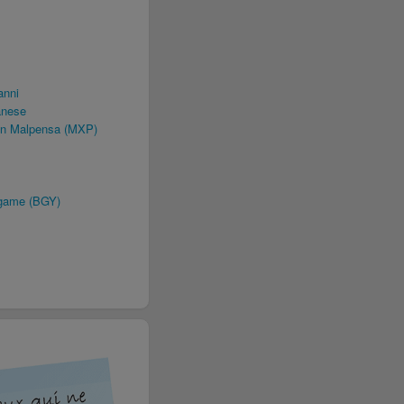
anni
anese
an Malpensa (MXP)
rgame (BGY)