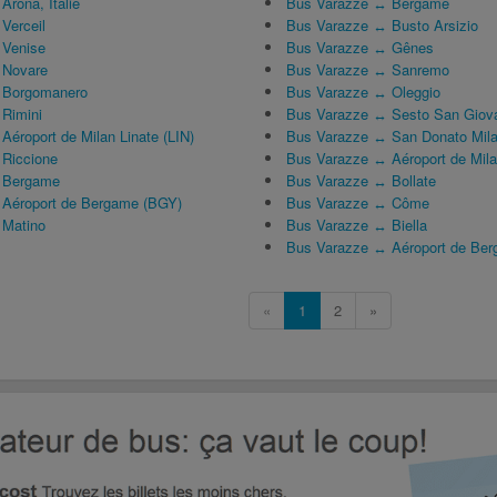
rona, Italie
Bus Varazze ↔ Bergame
Verceil
Bus Varazze ↔ Busto Arsizio
 Venise
Bus Varazze ↔ Gênes
 Novare
Bus Varazze ↔ Sanremo
 Borgomanero
Bus Varazze ↔ Oleggio
Rimini
Bus Varazze ↔ Sesto San Giov
éroport de Milan Linate (LIN)
Bus Varazze ↔ San Donato Mil
Riccione
Bus Varazze ↔ Aéroport de Mil
 Bergame
Bus Varazze ↔ Bollate
 Aéroport de Bergame (BGY)
Bus Varazze ↔ Côme
 Matino
Bus Varazze ↔ Biella
Bus Varazze ↔ Aéroport de Be
«
1
2
»