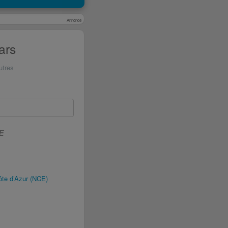
Annonce
ars
utres
E
te d’Azur (NCE)