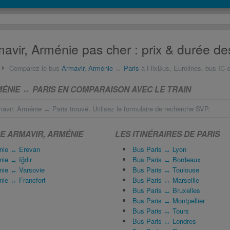
avir, Arménie pas cher : prix & durée de
Comparez le bus
Armavir, Arménie
↔
Paris
à FlixBus, Eurolines, bus IC e
MÉNIE ↔ PARIS EN COMPARAISON AVEC LE TRAIN
vir, Arménie ↔ Paris trouvé. Utilisez le formulaire de recherche SVP.
DE ARMAVIR, ARMÉNIE
LES ITINÉRAIRES DE PARIS
nie ↔ Erevan
Bus Paris ↔ Lyon
nie ↔ Iğdır
Bus Paris ↔ Bordeaux
nie ↔ Varsovie
Bus Paris ↔ Toulouse
nie ↔ Francfort
Bus Paris ↔ Marseille
Bus Paris ↔ Bruxelles
Bus Paris ↔ Montpellier
Bus Paris ↔ Tours
Bus Paris ↔ Londres