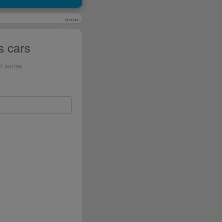
Annonce
s cars
t autres