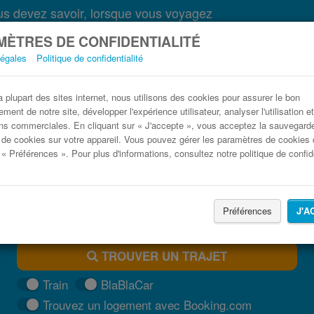
s devez savoir, lorsque vous voyagez
ÈTRES DE CONFIDENTIALITÉ
légales
Politique de confidentialité
Bus Armavir, Arménie Paris pas cher
plupart des sites internet, nous utilisons des cookies pour assurer le bon
ment de notre site, développer l'expérience utilisateur, analyser l'utilisation e
Trouvez votre billet de bus moins cher
ns commerciales. En cliquant sur « J'accepte », vous acceptez la sauvegard
 de cookies sur votre appareil. Vous pouvez gérer les paramètres de cookies 
 « Préférences ». Pour plus d'informations, consultez notre politique de confide
Préférences
J'A
TROUVER UN TRAJET
Train
BlaBlaCar
Trouvez un logement avec Booking.com