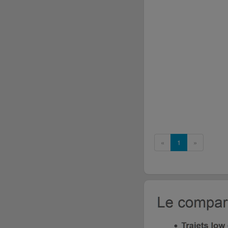
«
1
»