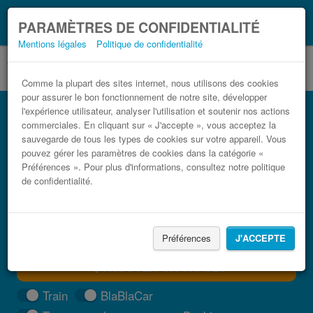
Ce que vous devez
Coronavirus (COVID-19):
PARAMÈTRES DE CONFIDENTIALITÉ
savoir, lorsque vous voyagez
Mentions légales
Politique de confidentialité
Comme la plupart des sites internet, nous utilisons des cookies
pour assurer le bon fonctionnement de notre site, développer
Bus Almuñécar San Roque pas cher
l'expérience utilisateur, analyser l'utilisation et soutenir nos actions
commerciales. En cliquant sur « J'accepte », vous acceptez la
Trouvez votre billet de bus moins cher
sauvegarde de tous les types de cookies sur votre appareil. Vous
pouvez gérer les paramètres de cookies dans la catégorie «
Préférences ». Pour plus d'informations, consultez notre politique
de confidentialité.
Préférences
J'ACCEPTE
TROUVER UN TRAJET
Train
BlaBlaCar