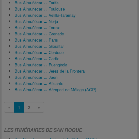
Bus Almuñécar ↔ Tarifa
Bus Almuñécar ↔ Toulouse
Bus Almuñécar ↔ Velilla-Taramay
Bus Almuñécar ↔ Nerja
Bus Almuñécar ↔ Torrox
Bus Almuñécar ↔ Grenade
Bus Almuñécar ↔ Paris
Bus Almuñécar ↔ Gibraltar
Bus Almuñécar ↔ Cordoue
Bus Almuñécar ↔ Cadix
Bus Almuñécar ↔ Fuengirola
Bus Almuñécar ↔ Jerez de la Frontera
Bus Almuñécar ↔ Jaén
Bus Almuñécar ↔ Alicante
Bus Almuñécar ↔ Aéroport de Málaga (AGP)
«
1
2
»
LES ITINÉRAIRES DE SAN ROQUE