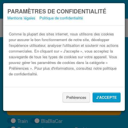
Ce que vous devez
Coronavirus (COVID-19):
PARAMÈTRES DE CONFIDENTIALITÉ
savoir, lorsque vous voyagez
Mentions légales
Politique de confidentialité
Comme la plupart des sites internet, nous utilisons des cookies
pour assurer le bon fonctionnement de notre site, développer
Bus Alessandria Varazze pas cher
l'expérience utilisateur, analyser l'utilisation et soutenir nos actions
commerciales. En cliquant sur « J'accepte », vous acceptez la
Trouvez votre billet de bus moins cher
sauvegarde de tous les types de cookies sur votre appareil. Vous
pouvez gérer les paramètres de cookies dans la catégorie «
Préférences ». Pour plus d'informations, consultez notre politique
de confidentialité.
Préférences
J'ACCEPTE
TROUVER UN TRAJET
Train
BlaBlaCar