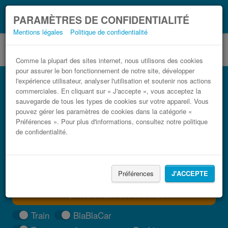
Ce que vous devez
Coronavirus (COVID-19):
PARAMÈTRES DE CONFIDENTIALITÉ
savoir, lorsque vous voyagez
Mentions légales
Politique de confidentialité
Comme la plupart des sites internet, nous utilisons des cookies
pour assurer le bon fonctionnement de notre site, développer
Bus Albissola Marina Varazze pas cher
l'expérience utilisateur, analyser l'utilisation et soutenir nos actions
commerciales. En cliquant sur « J'accepte », vous acceptez la
Trouvez votre billet de bus moins cher
sauvegarde de tous les types de cookies sur votre appareil. Vous
pouvez gérer les paramètres de cookies dans la catégorie «
Préférences ». Pour plus d'informations, consultez notre politique
de confidentialité.
Préférences
J'ACCEPTE
TROUVER UN TRAJET
Train
BlaBlaCar