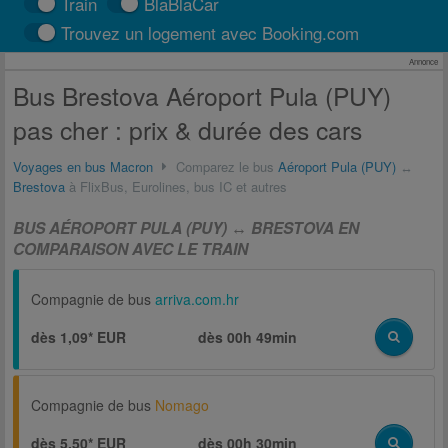
Train
BlaBlaCar
Trouvez un logement avec Booking.com
Annonce
Bus Brestova Aéroport Pula (PUY)
pas cher : prix & durée des cars
Voyages en bus Macron
Comparez le bus
Aéroport Pula (PUY)
↔
Brestova
à FlixBus, Eurolines, bus IC et autres
BUS AÉROPORT PULA (PUY) ↔ BRESTOVA EN
COMPARAISON AVEC LE TRAIN
Compagnie de bus
arriva.com.hr
dès 1,09* EUR
dès
00h 49min
Compagnie de bus
Nomago
dès 5,50* EUR
dès
00h 30min