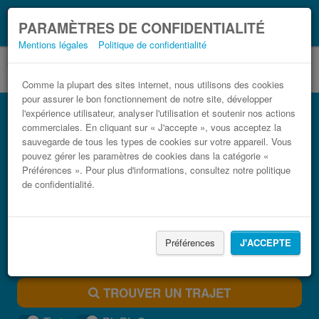
Ce que vous devez
Coronavirus (COVID-19):
PARAMÈTRES DE CONFIDENTIALITÉ
savoir, lorsque vous voyagez
Mentions légales
Politique de confidentialité
Comme la plupart des sites internet, nous utilisons des cookies
pour assurer le bon fonctionnement de notre site, développer
Bus Aéroport Pula (PUY) Brestova pas
l'expérience utilisateur, analyser l'utilisation et soutenir nos actions
cher
commerciales. En cliquant sur « J'accepte », vous acceptez la
sauvegarde de tous les types de cookies sur votre appareil. Vous
Trouvez votre billet de bus moins cher
pouvez gérer les paramètres de cookies dans la catégorie «
Préférences ». Pour plus d'informations, consultez notre politique
de confidentialité.
Préférences
J'ACCEPTE
TROUVER UN TRAJET