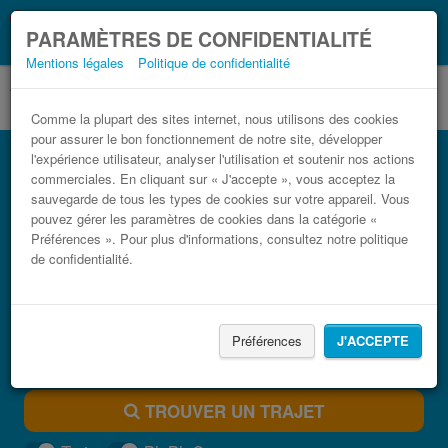
Ce que vous devez
Coronavirus (COVID-19):
PARAMÈTRES DE CONFIDENTIALITÉ
savoir, lorsque vous voyagez
Mentions légales
Politique de confidentialité
Comme la plupart des sites internet, nous utilisons des cookies
pour assurer le bon fonctionnement de notre site, développer
Bus Aéroport de Venise - Marco Polo
l'expérience utilisateur, analyser l'utilisation et soutenir nos actions
(VCE) pas cher
commerciales. En cliquant sur « J'accepte », vous acceptez la
sauvegarde de tous les types de cookies sur votre appareil. Vous
Trouvez votre billet de bus moins cher
pouvez gérer les paramètres de cookies dans la catégorie «
Préférences ». Pour plus d'informations, consultez notre politique
de confidentialité.
Préférences
J'ACCEPTE
TROUVER UN TRAJET