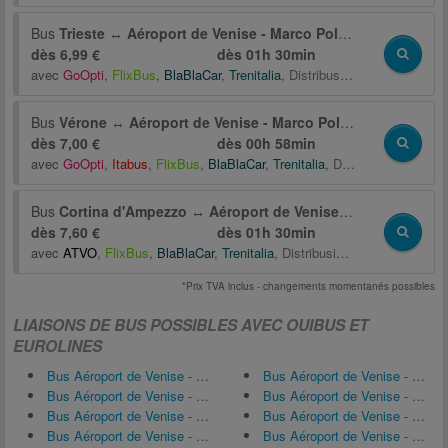
Bus
Trieste
↔
Aéroport de Venise - Marco Polo (VCE)
dès 6,99 €
dès
01h 30min
avec
GoOpti
,
FlixBus
,
BlaBlaCar
,
Trenitalia
,
Distribusion
Bus
Vérone
↔
Aéroport de Venise - Marco Polo (VCE)
dès 7,00 €
dès
00h 58min
avec
GoOpti
,
Itabus
,
FlixBus
,
BlaBlaCar
,
Trenitalia
,
Distribusion
,
Italotr
Bus
Cortina d'Ampezzo
↔
Aéroport de Venise - Marco Polo (VCE)
dès 7,60 €
dès
01h 30min
avec
ATVO
,
FlixBus
,
BlaBlaCar
,
Trenitalia
,
Distribusion
,
Cortina Expres
*Prix TVA inclus - changements momentanés possibles
LIAISONS DE BUS POSSIBLES AVEC OUIBUS ET
EUROLINES
Bus Aéroport de Venise - Marco Polo (VCE) ↔ Padoue
Bus Aéroport de Venise - Marco Polo (VCE) ↔ Mestre
Bus Aéroport de Venise - Marco Polo (VCE) ↔ Abano Terme
Bus Aéroport de Venise - Marco Polo (VCE) ↔ Pordenone
Bus Aéroport de Venise - Marco Polo (VCE) ↔ Trieste
Bus Aéroport de Venise - Marco Polo (VCE) ↔ Santa Lucia di Piave
Bus Aéroport de Venise - Marco Polo (VCE) ↔ Vérone
Bus Aéroport de Venise - Marco Polo (VCE) ↔ Ljubljana