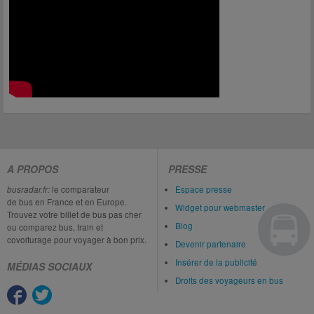
A PROPOS
PRESSE
busradar.fr:
le comparateur
Espace presse
de bus en France et en Europe.
Widget pour webmaster
Trouvez votre billet de bus pas cher
Blog
ou comparez bus, train et
covoiturage pour voyager à bon prix.
Devenir partenaire
Insérer de la publicité
MÉDIAS SOCIAUX
Droits des voyageurs en bus