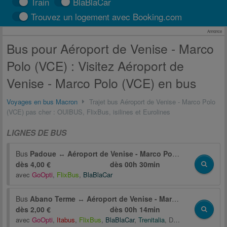
Train
BlaBlaCar
Trouvez un logement avec Booking.com
Annonce
Bus pour Aéroport de Venise - Marco
Polo (VCE) : Visitez Aéroport de
Venise - Marco Polo (VCE) en bus
Voyages en bus Macron
Trajet bus Aéroport de Venise - Marco Polo
(VCE) pas cher : OUIBUS, FlixBus, isilines et Eurolines
LIGNES DE BUS
Bus
Padoue
↔
Aéroport de Venise - Marco Polo (VCE)
dès 4,00 €
dès
00h 30min
avec
GoOpti
,
FlixBus
,
BlaBlaCar
Bus
Abano Terme
↔
Aéroport de Venise - Marco Polo (VCE)
dès 2,00 €
dès
00h 14min
avec
GoOpti
,
Itabus
,
FlixBus
,
BlaBlaCar
,
Trenitalia
,
Distribusion