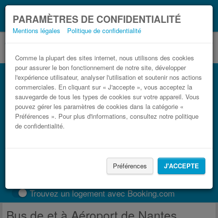
Ce que vous devez
Coronavirus (COVID-19):
PARAMÈTRES DE CONFIDENTIALITÉ
savoir, lorsque vous voyagez
Mentions légales
Politique de confidentialité
Comme la plupart des sites internet, nous utilisons des cookies
pour assurer le bon fonctionnement de notre site, développer
l'expérience utilisateur, analyser l'utilisation et soutenir nos actions
commerciales. En cliquant sur « J'accepte », vous acceptez la
sauvegarde de tous les types de cookies sur votre appareil. Vous
pouvez gérer les paramètres de cookies dans la catégorie «
Préférences ». Pour plus d'informations, consultez notre politique
de confidentialité.
TROUVER UN TRAJET
Préférences
J'ACCEPTE
Train
BlaBlaCar
Trouvez un logement avec Booking.com
Bus de et à Aéroport de Nantes