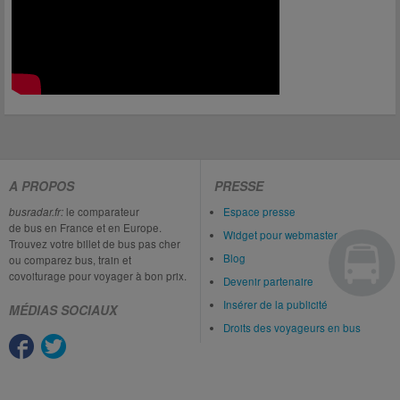
A PROPOS
PRESSE
busradar.fr:
le comparateur
Espace presse
de bus en France et en Europe.
Widget pour webmaster
Trouvez votre billet de bus pas cher
Blog
ou comparez bus, train et
covoiturage pour voyager à bon prix.
Devenir partenaire
Insérer de la publicité
MÉDIAS SOCIAUX
Droits des voyageurs en bus