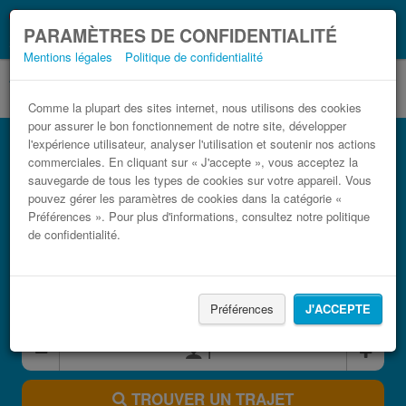
Ce que vous devez
Coronavirus (COVID-19):
PARAMÈTRES DE CONFIDENTIALITÉ
savoir, lorsque vous voyagez
Mentions légales
Politique de confidentialité
Comme la plupart des sites internet, nous utilisons des cookies
pour assurer le bon fonctionnement de notre site, développer
Bus Aéroport de Castellón-Costa Azahar
l'expérience utilisateur, analyser l'utilisation et soutenir nos actions
(CDT) Aéroport de Valencia (VLC) pas
commerciales. En cliquant sur « J'accepte », vous acceptez la
sauvegarde de tous les types de cookies sur votre appareil. Vous
cher
pouvez gérer les paramètres de cookies dans la catégorie «
Trouvez votre billet de bus moins cher
Préférences ». Pour plus d'informations, consultez notre politique
de confidentialité.
Préférences
J'ACCEPTE
TROUVER UN TRAJET